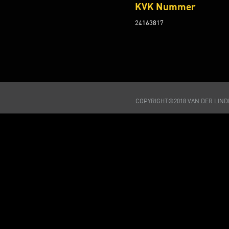
KVK Nummer
24163817
COPYRIGHT©2018 VAN DER LIN